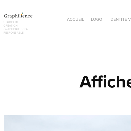
ACCUEIL
LOGO
IDENTITÉ V
STUDIO DE 
CRÉATION 
GRAPHIQUE ÉCO-
RESPONSABLE
Affich